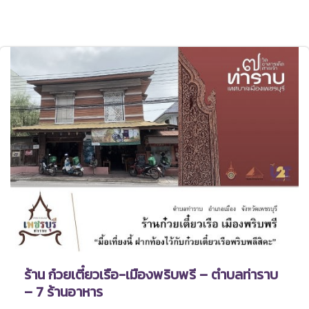
ร้าน ก๋วยเตี๋ยวเรือ-เมืองพริบพรี – ตำบลท่าราบ
– 7 ร้านอาหาร