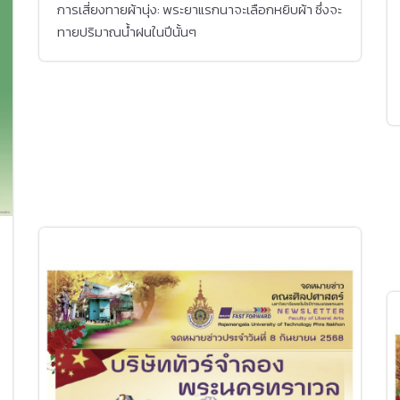
การเสี่ยงทายผ้านุ่ง: พระยาแรกนาจะเลือกหยิบผ้า ซึ่งจะ
ทายปริมาณน้ำฝนในปีนั้นๆ