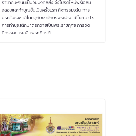
ราชาภิเษกนั้นเป็นวันมงคลยิ่ง จึงโปรดให้มีพิธีเฉลิม
ฉลองและทำบุญขึ้นเป็นครั้งแรก กิจกรรมเด่น: การ
ประดับธงชาติไทยคู่กับธงอักษรพระปรมาภิไธย ว.ป.ร.
การทำบุญตักบาตรถวายเป็นพระราชกุศล การจัด
นิทรรศการเฉลิมพระเกียรติ