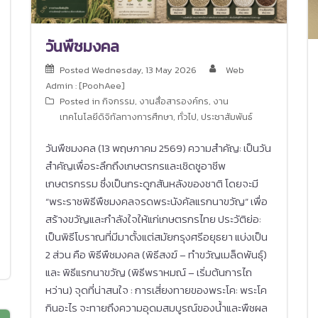
วันพืชมงคล
Posted
Wednesday, 13 May 2026
Web
Admin : [PoohAee]
Posted in
กิจกรรม
,
งานสื่อสารองค์กร
,
งาน
เทคโนโลยีดิจิทัลทางการศึกษา
,
ทั่วไป
,
ประชาสัมพันธ์
วันพืชมงคล (13 พฤษภาคม 2569) ความสำคัญ: เป็นวัน
สำคัญเพื่อระลึกถึงเกษตรกรและเชิดชูอาชีพ
เกษตรกรรม ซึ่งเป็นกระดูกสันหลังของชาติ โดยจะมี
“พระราชพิธีพืชมงคลจรดพระนังคัลแรกนาขวัญ” เพื่อ
สร้างขวัญและกำลังใจให้แก่เกษตรกรไทย ประวัติย่อ:
เป็นพิธีโบราณที่มีมาตั้งแต่สมัยกรุงศรีอยุธยา แบ่งเป็น
2 ส่วน คือ พิธีพืชมงคล (พิธีสงฆ์ – ทำขวัญเมล็ดพันธุ์)
และ พิธีแรกนาขวัญ (พิธีพราหมณ์ – เริ่มต้นการไถ
หว่าน) จุดที่น่าสนใจ : การเสี่ยงทายของพระโค: พระโค
กินอะไร จะทายถึงความอุดมสมบูรณ์ของน้ำและพืชผล