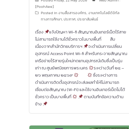
Posted
Friday, 22 May 2026
Web Admin :
[PoohAee]
Posted in
งานสื่อสารองค์กร
,
งานเทคโนโลยีดิจิทัล
ทางการศึกษา
,
ประกาศ
,
ประชาสัมพันธ์
เรื่อง
แจ้งปัญหา Wi-fi สัญญาณอินเทอร์เน็ตไร้สาย
ไม่สามารถใช้งานได้ชั่วคราวในบางพื้นที่ สืบ
เนื่องจากสำนักวิทยบริการฯ
จะดำเนินการเปลี่ยน
อุปกรณ์ Access Point Wi-fi สำหรับกระจายสัญญาณ
เครือข่ายไร้สายรุ่นใหม่ทดแทนอุปกรณ์เดิมซึ่งเป็นรุ่น
เก่า ณ ศูนย์พณิชยการพระนคร
ระหว่างวันที่ ๒๕ –
๒๖ พฤษภาคม ๒๕๖๙
ซึ่งระหว่างการ
ดำเนินการติดตั้งอุปกรณ์จะส่งผลทำให้ไม่สามารถ
เชื่อมต่อสัญญาณ (W-Fi) และใช้งานอินเทอร์เน็ตไม่ได้
ชั่วคราว เป็นบางพื้นที่
ตามบันทึกข้อความด้าน
ข้าง