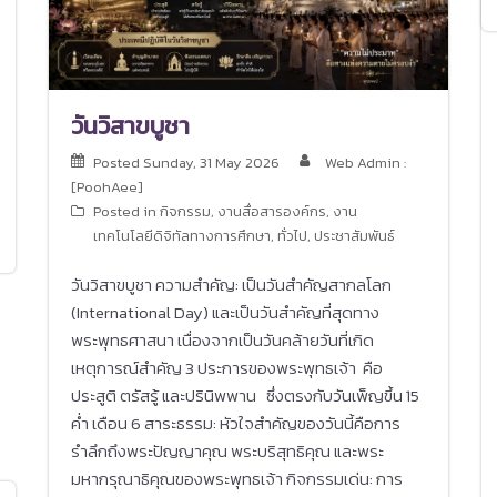
วันวิสาขบูชา
Posted
Sunday, 31 May 2026
Web Admin :
[PoohAee]
Posted in
กิจกรรม
,
งานสื่อสารองค์กร
,
งาน
เทคโนโลยีดิจิทัลทางการศึกษา
,
ทั่วไป
,
ประชาสัมพันธ์
วันวิสาขบูชา ความสำคัญ: เป็นวันสำคัญสากลโลก
(International Day) และเป็นวันสำคัญที่สุดทาง
พระพุทธศาสนา เนื่องจากเป็นวันคล้ายวันที่เกิด
เหตุการณ์สำคัญ 3 ประการของพระพุทธเจ้า คือ
ประสูติ ตรัสรู้ และปรินิพพาน ซึ่งตรงกับวันเพ็ญขึ้น 15
ค่ำ เดือน 6 สาระธรรม: หัวใจสำคัญของวันนี้คือการ
รำลึกถึงพระปัญญาคุณ พระบริสุทธิคุณ และพระ
มหากรุณาธิคุณของพระพุทธเจ้า กิจกรรมเด่น: การ