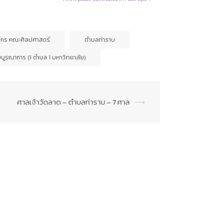
์กร คณะศิลปศาสตร์
ตำบลท่าราบ
รณาการ (1 ตำบล 1 มหาวิทยาลัย)
ศาลเจ้าวัดลาด – ตำบลท่าราบ – 7 ศาล
⟶