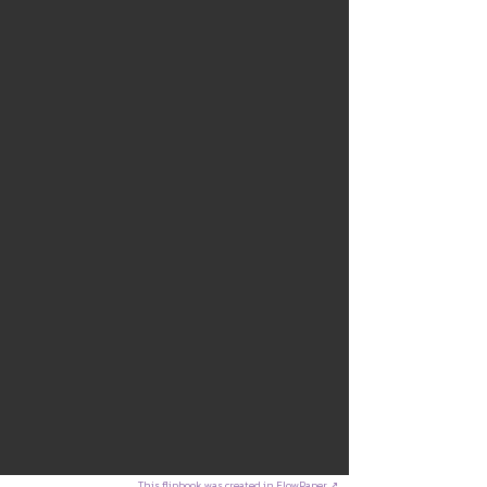
This flipbook was created in FlowPaper ↗