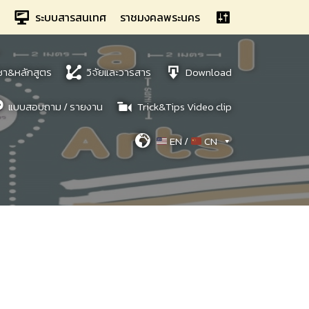
ระบบสารสนเทศ
ราชมงคลพระนคร
ชา&หลักสูตร
วิจัยและวารสาร
Download
แบบสอบถาม / รายงาน
Trick&Tips Video clip
EN /
CN