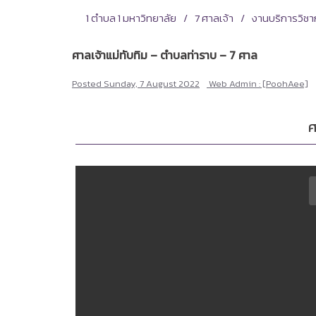
1 ตำบล 1 มหาวิทยาลัย
7 ศาลเจ้า
งานบริการวิชา
ศาลเจ้าแม่ทับทิม – ตำบลท่าราบ – 7 ศาล
Posted
Sunday, 7 August 2022
Web Admin : [PoohAee]
ศ