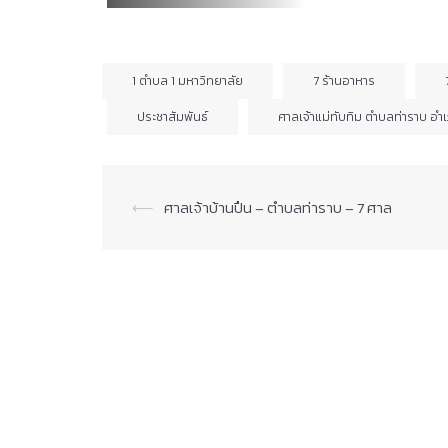
1 ตำบล 1 มหาวิทยาลัย
7 ร้านอาหาร
ประชาสัมพันธ์
ศาลเจ้าแม่ทับทิม ตำบลท่าราบ อำเ
Post
⟵
ศาลเจ้าบ้านปืน – ตำบลท่าราบ – 7 ศาล
navigation