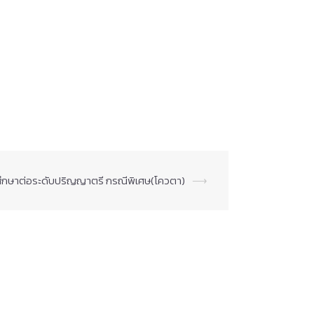
าศึกษาต่อระดับปริญญาตรี กรณีพิเศษ(โควตา)
⟶