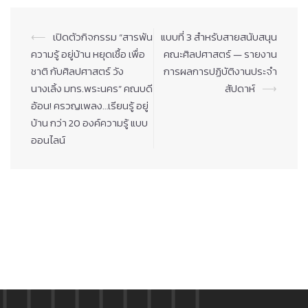
Post
⟵
เปิดตัวกิจกรรม “สารพัน
แบบที่ 3 สำหรับสายสนับสนุน
navigation
ความรู้ อยู่บ้าน หยุดเชื้อ เพื่อ
คณะศิลปศาสตร์ — รายงาน
ชาติ กับศิลปศาสตร์ วัง
การผลการปฏิบัติงานประจำ
นางเลิ้ง มทร.พระนคร” คณบดี
สัปดาห์
⟶
อ้อน! ครวญเพลง…เรียนรู้ อยู่
บ้าน กว่า 20 องค์ความรู้ แบบ
ออนไลน์