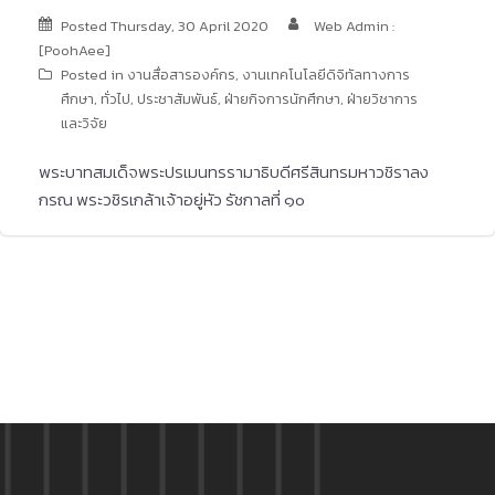
Posted
Thursday, 30 April 2020
Web Admin :
[PoohAee]
Posted in
งานสื่อสารองค์กร
,
งานเทคโนโลยีดิจิทัลทางการ
ศึกษา
,
ทั่วไป
,
ประชาสัมพันธ์
,
ฝ่ายกิจการนักศึกษา
,
ฝ่ายวิชาการ
และวิจัย
พระบาทสมเด็จพระปรเมนทรรามาธิบดีศรีสินทรมหาวชิราลง
กรณ พระวชิรเกล้าเจ้าอยู่หัว รัชกาลที่ ๑๐