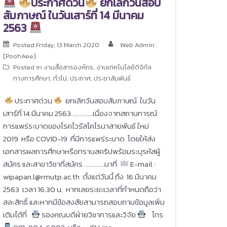
ประกาศด่วน
ยกเลิกวันสอบ
สัมภาษณ์ ในวันเสาร์ที่ 14 มีนาคม
2563
Posted
Friday, 13 March 2020
Web Admin :
[PoohAee]
Posted in
งานสื่อสารองค์กร
,
งานเทคโนโลยีดิจิทัล
ทางการศึกษา
,
ทั่วไป
,
ประกาศ
,
ประชาสัมพันธ์
ประกาศด่วน
ยกเลิกวันสอบสัมภาษณ์ ในวัน
เสาร์ที่ 14 มีนาคม 2563 ……………เนื่องจากสถานการณ์
การแพร่ระบาดของโรคไวรัสโคโรนาสายพันธ์ ใหม่
2019 หรือ COVID-19 ที่มีการแพร่ระบาด โดยให้ส่ง
เอกสารผลการศึกษาหรือทรานสคริปพร้อมระบุรหัสผู้
สมัคร และสาขาวิชาที่สมัคร ……………มาที่
E-mail :
wipapan.l@rmutp.ac.th ตั้งแต่วันนี้ ถึง 16 มีนาคม
2563 เวลา 16.30 น. หากเลยระยะเวลาที่กำหนดถือว่า
สละสิทธิ์ และหากมีข้อสงสัยสามารถสอบถามข้อมูลเพิ่ม
เติมได้ที่
รองคณบดีฝ่ายวิชาการและวิจัย
โทร