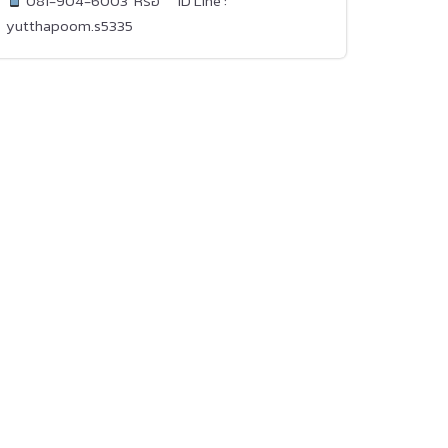
081-904-6003 หรือ ID Line :
yutthapoom.s5335