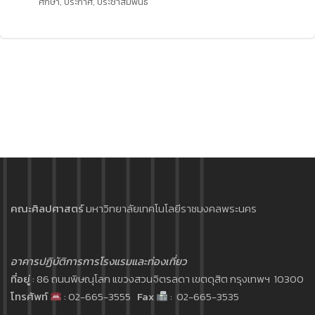
ศึกษา
,
ประกาศ
,
ประชาสัมพันธ์
คณะศิลปศาสตร์
มหาวิทยาลัยเทคโนโลยีราชมงคลพระนคร
อาคารปฏิบัติการการโรงแรมและท่องเที่ยว
ที่อยู่
: 86 ถนนพิษณุโลก แขวงสวนจิตรลดา เขตดุสิต กรุงเทพฯ 10300
โทรศัพท์
: 02-665-3555
Fax
: 02-665-3535