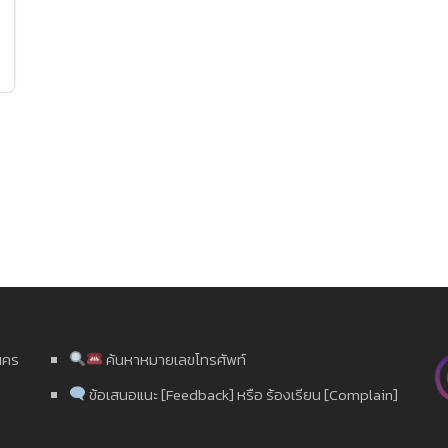
นคร
ค้นหาหมายเลขโทรศัพท์
ข้อเสนอแนะ [Feedback] หรือ ร้องเรียน [Complain]