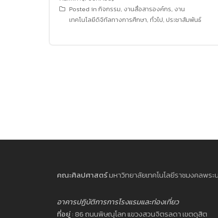
Posted in
กิจกรรม
,
งานสื่อสารองค์กร
,
งาน
เทคโนโลยีดิจิทัลทางการศึกษา
,
ทั่วไป
,
ประชาสัมพันธ์
คณะศิลปศาสตร์
มหาวิทยาลัยเทคโนโลยีราชมงคลพระ
อาคารปฏิบัติการการโรงแรมและท่องเที่ยว
ที่อยู่
: 86 ถนนพิษณุโลก แขวงสวนจิตรลดา เขตดุสิต