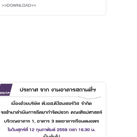
>>DOWNLOAD<<