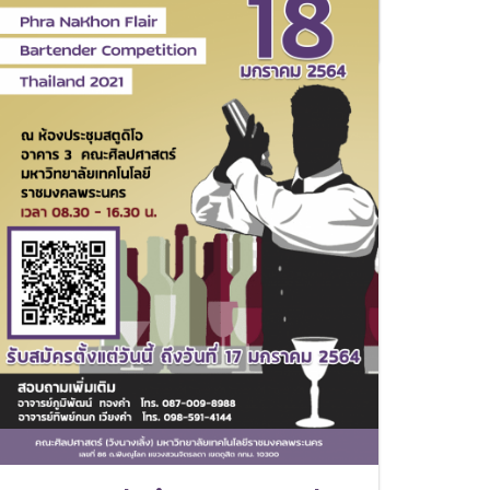
เที่ยว คณะศิลปศาสตร์ (วังนางเลิ้ง) มหาวิทยาลัย
เทคโนโลยีราชมงคลพระนคร