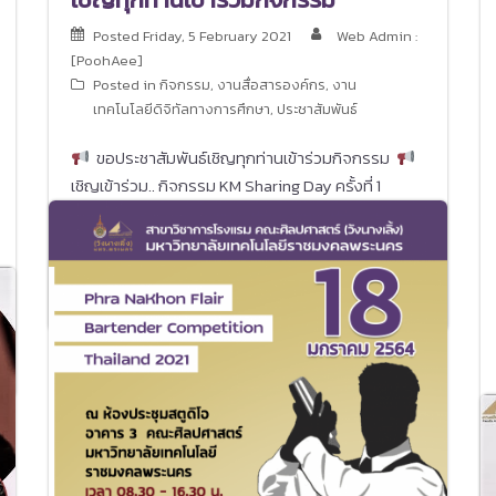
Posted
Friday, 5 February 2021
Web Admin :
[PoohAee]
Posted in
กิจกรรม
,
งานสื่อสารองค์กร
,
งาน
เทคโนโลยีดิจิทัลทางการศึกษา
,
ประชาสัมพันธ์
ขอประชาสัมพันธ์เชิญทุกท่านเข้าร่วมกิจกรรม
เชิญเข้าร่วม.. กิจกรรม KM Sharing Day ครั้งที่ 1
เพื่อสร้างวัฒนธรรมองค์กรสู่การจัดการความรู้อย่าง
ยั่งยื่น (เสวนาออนไลน์) วันศุกร์ที่ 5 กุมภาพันธ์ 2564
เวลา 13.00 น. เป็นต้นไป เรื่อง การใช้โปรแกรมแก้ไข
ไวยากรณ์เพื่อการเขียนบทความวิจัยระดับนานาชาติ