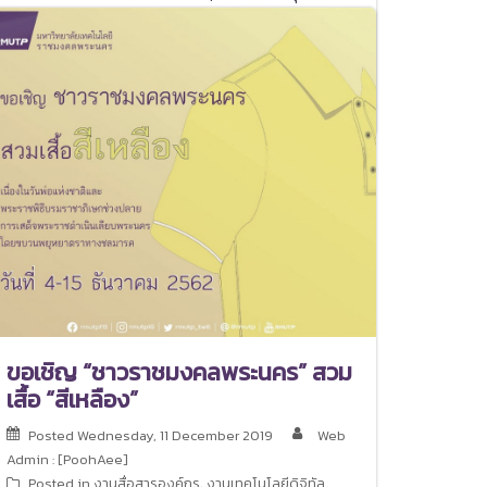
2563 เวลา 13.00-16.00 น. (คาเฟ่เปิด 11.00 น.) ณ
ห้อง LA101-102 อาคารปฏิบัติการโรงแรมและการท่อง
เที่ยว คณะศิลปศาสตร์ มหาวิทยาลัยเทคโนโลยีราช
มงคลพระนคร
ขอเชิญ “ชาวราชมงคลพระนคร” สวม
เสื้อ “สีเหลือง”
Posted
Wednesday, 11 December 2019
Web
Admin : [PoohAee]
Posted in
งานสื่อสารองค์กร
,
งานเทคโนโลยีดิจิทัล