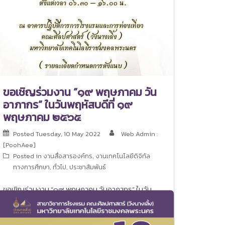
ขอเชิญร่วมงาน “๑๙ พฤษภาคม วัน
อาภากร” ในวันพฤหัสบดีที่ ๑๙
พฤษภาคม ๒๕๖๕
Posted
Tuesday, 10 May 2022
Web Admin :
[PoohAee]
Posted in
งานสื่อสารองค์กร
,
งานเทคโนโลยีดิจิทัล
ทางการศึกษา
,
ทั่วไป
,
ประชาสัมพันธ์
ขอเชิญร่วมงาน “๑๙ พฤษภาคม วันอาภากร” ในวัน
พฤหัสบดีที่ ๑๙ พฤษภาคม ๒๕๖๕ เวลา ๐๖.๓๐ –
๑๖.๐๐ น. อาคารปฏิบัติการการโรงแรมและการท่อง