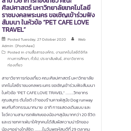
สาขาวิชาการท่องเที่ยว คณะ
ศิลปศาสตร์ มหาวิทยาลัยเทคโนโลยี
ราชมงคลพระนคร ขอเชิญเข้าร่วมฟัง
สัมมนา ในหัวข้อ “PET CAFE LOVE
TRAVEL”
Posted
Tuesday, 27 October 2020
Web
Admin : [PoohAee]
Posted in
งานสื่อสารองค์กร
,
งานเทคโนโลยีดิจิทัล
ทางการศึกษา
,
ทั่วไป
,
ประชาสัมพันธ์
,
สาขาวิชาการ
ท่องเที่ยว
สาขาวิชาการท่องเที่ยว คณะศิลปศาสตร์ มหาวิทยาลัย
เทคโนโลยีราชมงคลพระนคร ขอเชิญเข้าร่วมฟังสัมมนา
ในหัวข้อ “PET CAFE LOVE TRAVEL” ……….วิทยากร
คุณสมุทร ตันโชติ เจ้าของร้านคาเฟ่สุนัข Dog runway
พบกับกิจกรรมมากมาย อาทิ การแสดงเดินแบบ และ
โชว์ความสามารถพิเศษของน้องๆสุนัขมากกว่า 20 ชีวิต
และเรายกคาเฟ่มาให้ทุกคนได้สัมผัสความน่ารักของ
น้องๆอย่างใกล้ชิด ……….ในวันพฤหัสบดีที่ 29 ตุลาคม