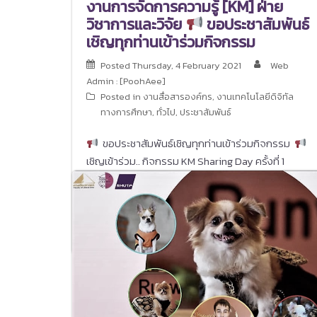
งานการจัดการความรู้ [KM] ฝ่าย
วิชาการและวิจัย
ขอประชาสัมพันธ์
เชิญทุกท่านเข้าร่วมกิจกรรม
Posted
Thursday, 4 February 2021
Web
Admin : [PoohAee]
Posted in
งานสื่อสารองค์กร
,
งานเทคโนโลยีดิจิทัล
ทางการศึกษา
,
ทั่วไป
,
ประชาสัมพันธ์
ขอประชาสัมพันธ์เชิญทุกท่านเข้าร่วมกิจกรรม
เชิญเข้าร่วม.. กิจกรรม KM Sharing Day ครั้งที่ 1
เพื่อสร้างวัฒนธรรมองค์กรสู่การจัดการความรู้อย่าง
ยั่งยื่น (เสวนาออนไลน์) วันศุกร์ที่ 5 กุมภาพันธ์ 2564
เวลา 13.00 น. เป็นต้นไป เรื่อง การใช้โปรแกรมแก้ไข
ไวยากรณ์เพื่อการเขียนบทความวิจัยระดับนานาชาติ