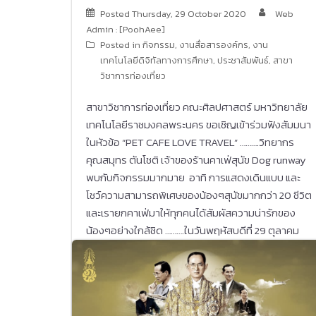
Posted
Thursday, 29 October 2020
Web
Admin : [PoohAee]
Posted in
กิจกรรม
,
งานสื่อสารองค์กร
,
งาน
เทคโนโลยีดิจิทัลทางการศึกษา
,
ประชาสัมพันธ์
,
สาขา
วิชาการท่องเที่ยว
สาขาวิชาการท่องเที่ยว คณะศิลปศาสตร์ มหาวิทยาลัย
เทคโนโลยีราชมงคลพระนคร ขอเชิญเข้าร่วมฟังสัมมนา
ในหัวข้อ “PET CAFE LOVE TRAVEL” ……….วิทยากร
คุณสมุทร ตันโชติ เจ้าของร้านคาเฟ่สุนัข Dog runway
พบกับกิจกรรมมากมาย อาทิ การแสดงเดินแบบ และ
โชว์ความสามารถพิเศษของน้องๆสุนัขมากกว่า 20 ชีวิต
และเรายกคาเฟ่มาให้ทุกคนได้สัมผัสความน่ารักของ
น้องๆอย่างใกล้ชิด ……….ในวันพฤหัสบดีที่ 29 ตุลาคม
2563 เวลา 13.00-16.00 น. (คาเฟ่เปิด 11.00 น.) ณ
ห้อง LA101-102 อาคารปฏิบัติการโรงแรมและการท่อง
เที่ยว คณะศิลปศาสตร์ มหาวิทยาลัยเทคโนโลยีราช
มงคลพระนคร