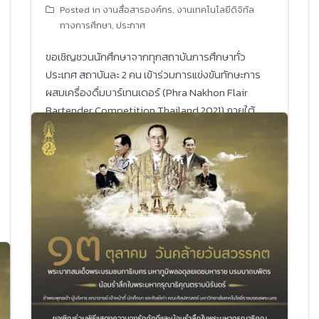
Posted in
งานสื่อสารองค์กร
,
งานเทคโนโลยีดิจิทัล
ทางการศึกษา
,
ประกาศ
ขอเชิญชวนนักศึกษาจากทุกสถาบันการศึกษาทั่ว
ประเทศ สถาบันละ 2 คน เข้าร่วมการแข่งขันทักษะการ
ผสมเครื่องดื่มบาร์เทนเดอร์ (Phra Nakhon Flair
Bartender Competition Thailand 2021) ภายใต้
แนวคิด New Normal ในวันที่ 18 มกราคม 2564 ณ
ห้องสตูดิโอ (อาคาร 3) คณะศิลปศาสตร์ ราชมงคล
พระนคร ศูนย์พณิชยการพระนคร