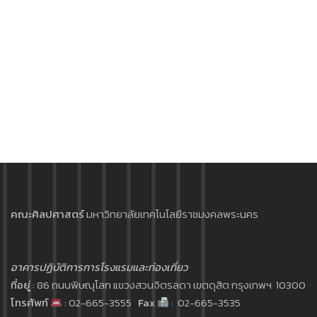
คณะศิลปศาสตร์
มหาวิทยาลัยเทคโนโลยีราชมงคลพระนคร
อาคารปฏิบัติการการโรงแรมและท่องเที่ยว
ที่อยู่
: 86 ถนนพิษณุโลก แขวงสวนจิตรลดา เขตดุสิต กรุงเทพฯ 10300
โทรศัพท์
: 02-665-3555
Fax
: 02-665-3535