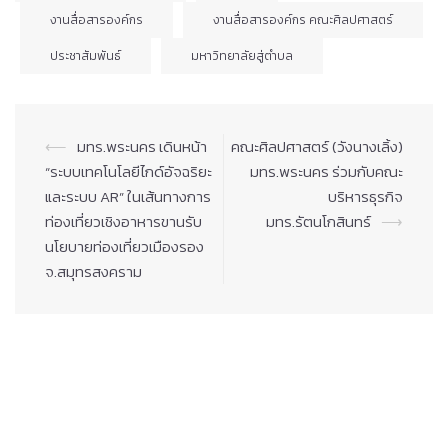
งานสื่อสารองค์กร
งานสื่อสารองค์กร คณะศิลปศาสตร์
ประชาสัมพันธ์
มหาวิทยาลัยสู่ตำบล
Post
⟵
มทร.พระนคร เดินหน้า
คณะศิลปศาสตร์ (วังนางเลิ้ง)
navigation
“ระบบเทคโนโลยีไกด์อัจฉริยะ
มทร.พระนคร ร่วมกับคณะ
และระบบ AR” ในเส้นทางการ
บริหารธุรกิจ
ท่องเที่ยวเชิงอาหารขานรับ
มทร.รัตนโกสินทร์
⟶
นโยบายท่องเที่ยวเมืองรอง
จ.สมุทรสงคราม