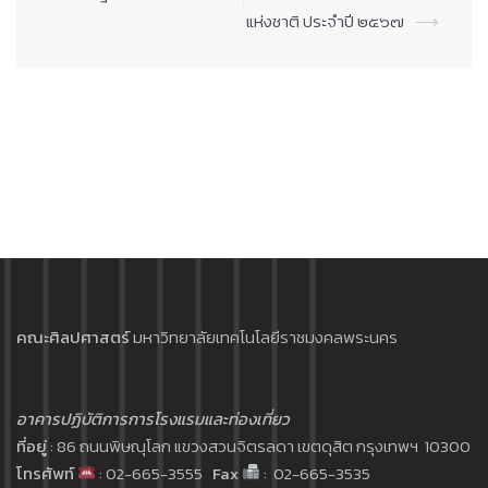
แห่งชาติ ประจำปี ๒๕๖๗
⟶
คณะศิลปศาสตร์
มหาวิทยาลัยเทคโนโลยีราชมงคลพระนคร
อาคารปฏิบัติการการโรงแรมและท่องเที่ยว
ที่อยู่
: 86 ถนนพิษณุโลก แขวงสวนจิตรลดา เขตดุสิต กรุงเทพฯ 10300
โทรศัพท์
: 02-665-3555
Fax
: 02-665-3535