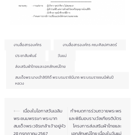
งานสื่อสารองค์กร
งานสื่อสารองค์กร คณะศิลปศาสตร์
ประชาสัมพันธ์
วันแม่
ส่งเสริมผ้าไทยและเอกลักษณ์ไทย
สมเด็จพระนางเจ้าสิริกิติ์ พระบรมราชินีนาถ พระบรมราชชนนีพันปี
หลวง
Post
⟵
เนื่องในโอกาสวันเฉลิม
กำหนดการร่วมถวายพระพร
navigation
พระชนมพรรษา พระบาท
และพิธีมอบรางวัลเกียรติบัตร
สมเด็จพระวชิรเกล้าเจ้าอยู่หัว
โครงการส่งเสริมผ้าไทยและ
28 กรกฎาคม 2567
เอกลักษณ์ไทย เนื่องในวันแม่