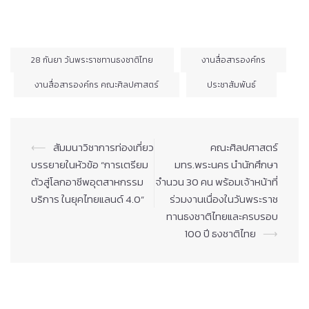
28 กันยา วันพระราชทานธงชาติไทย
งานสื่อสารองค์กร
งานสื่อสารองค์กร คณะศิลปศาสตร์
ประชาสัมพันธ์
Post
⟵
สัมมนาวิชาการท่องเที่ยว
คณะศิลปศาสตร์
navigation
บรรยายในหัวข้อ “การเตรียม
มทร.พระนคร นำนักศึกษา
ตัวสู่โลกอาชีพอุตสาหกรรม
จำนวน 30 คน พร้อมเจ้าหน้าที่
บริการ ในยุคไทยแลนด์ 4.0”
ร่วมงานเนื่องในวันพระราช
ทานธงชาติไทยและครบรอบ
100 ปี ธงชาติไทย
⟶