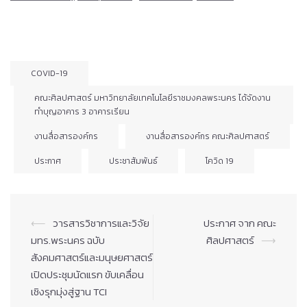
COVID-19
คณะศิลปศาสตร์ มหาวิทยาลัยเทคโนโลยีราชมงคลพระนคร ได้จัดงาน
ทำบุญอาคาร 3 อาคารเรียน
งานสื่อสารองค์กร
งานสื่อสารองค์กร คณะศิลปศาสตร์
ประกาศ
ประชาสัมพันธ์
โควิด 19
Post
⟵
วารสารวิชาการและวิจัย
ประกาศ จาก คณะ
navigation
มทร.พระนคร ฉบับ
ศิลปศาสตร์
⟶
สังคมศาสตร์และมนุษยศาสตร์
เปิดประชุมนัดแรก ขับเคลื่อน
เชิงรุกมุ่งสู่ฐาน TCI