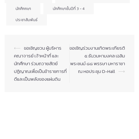
นักศึกกษา
นักศึกษาชั้นปีที่ 3 - 4
ประชาสัมพันธ์
Post
⟵
ขอเชิญชวน ผู้บริหาร
ขอเชิญร่วมงานเทิดพระเกียรติ
navigation
คณาจารย์ เจ้าหน้าที่ และ
๕ ธันวมหามงคล เฉลิม
นักศึกษา ร่วมถวายสัตย์
พระชนม์ ๘๘ พรรษา มหาราชา
ปฏิญาณเพื่อเป็นข้าราชการที่
ณ หอประชุม D-Hall
⟶
ดีและเป็นพลังของแผ่นดิน