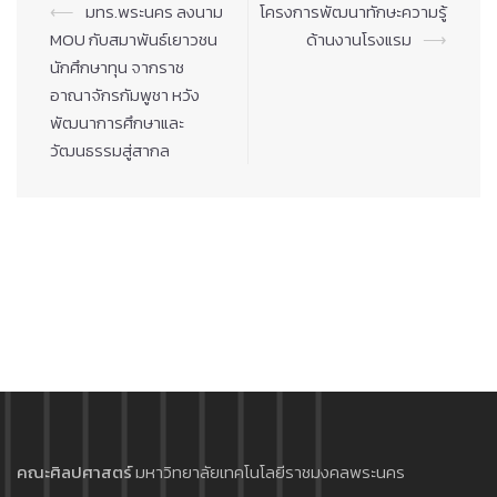
Post
⟵
มทร.พระนคร ลงนาม
โครงการพัฒนาทักษะความรู้
navigation
MOU กับสมาพันธ์เยาวชน
ด้านงานโรงแรม
⟶
นักศึกษาทุน จากราช
อาณาจักรกัมพูชา หวัง
พัฒนาการศึกษาและ
วัฒนธรรมสู่สากล
คณะศิลปศาสตร์
มหาวิทยาลัยเทคโนโลยีราชมงคลพระนคร