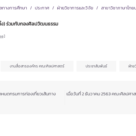
ทัลทางการศึกษา
ประกาศ
ฝ่ายวิชาการและวิจัย
สาขาวิชาภาษาไทยป
ิ้ง) ร่วมกับกองศิลปวัฒนธรรม
ee]
งานสื่อสารองค์กร คณะศิลปศาสตร์
ประชาสัมพันธ์
ฝ่าย
ำหนดกรมการท่องเที่ยวเส้นทาง​
เมื่อวันที่ 2 ธันวาคม 2563 คณะศิลปศา