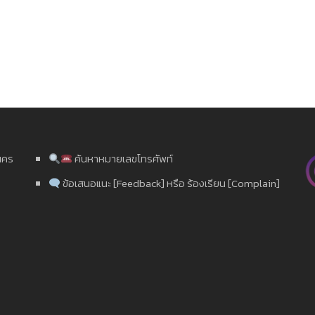
นคร
ค้นหาหมายเลขโทรศัพท์
ข้อเสนอแนะ [Feedback] หรือ ร้องเรียน [Complain]