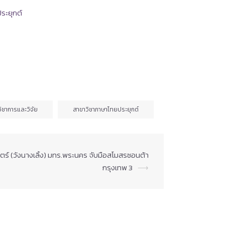
ระยุกต์
วิชาการและวิจัย
สาขาวิชาภาษาไทยประยุกต์
สตร์ (วังนางเลิ้ง) มทร.พระนคร จับมือสโมสรซอนต้า
กรุงเทพ 3
⟶