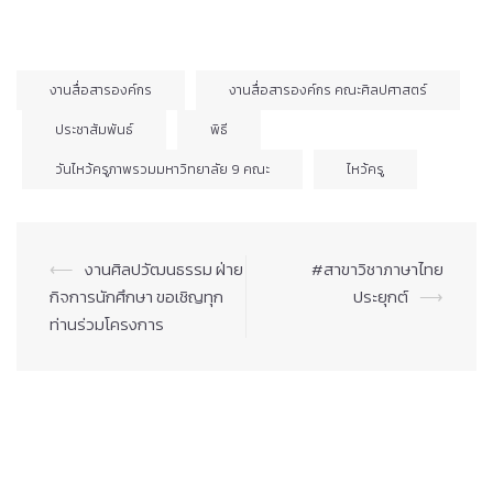
งานสื่อสารองค์กร
งานสื่อสารองค์กร คณะศิลปศาสตร์
ประชาสัมพันธ์
พิธี
วันไหว้ครูภาพรวมมหาวิทยาลัย 9 คณะ
ไหว้ครู
Post
⟵
งานศิลปวัฒนธรรม ฝ่าย
#สาขาวิชาภาษาไทย
navigation
กิจการนักศึกษา ขอเชิญทุก
ประยุกต์
⟶
ท่านร่วมโครงการ