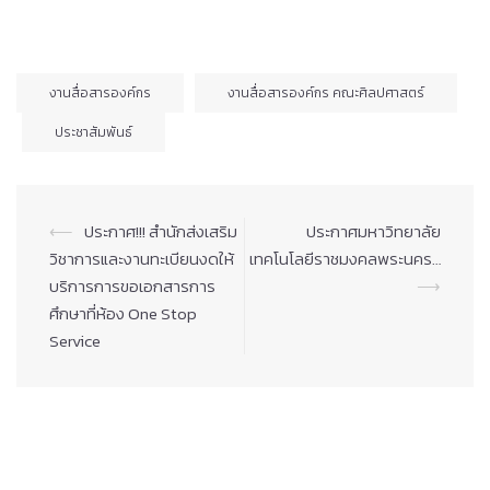
งานสื่อสารองค์กร
งานสื่อสารองค์กร คณะศิลปศาสตร์
ประชาสัมพันธ์
Post
⟵
ประกาศ!!! สำนักส่งเสริม
ประกาศมหาวิทยาลัย
navigation
วิชาการและงานทะเบียนงดให้
เทคโนโลยีราชมงคลพระนคร…
บริการการขอเอกสารการ
⟶
ศึกษาที่ห้อง One Stop
Service