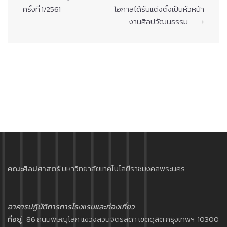
ครั้งที่ 1/2561
โอกาสได้รับแต่งตั้งเป็นหัวหน้า
งานศิลปวัฒนธรรม
⟶
คณะศิลปศาสตร์
มหาวิทยาลัยเทคโนโลยีราชมงคลพระนคร
อาคารปฏิบัติการการโรงแรมและท่องเที่ยว
ที่อยู่
: 86 ถนนพิษณุโลก แขวงสวนจิตรลดา เขตดุสิต กรุงเทพฯ 10300