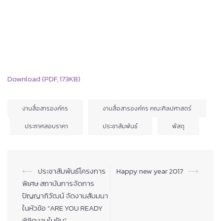
Download (PDF, 173KB)
งานสื่อสารองค์กร
งานสื่อสารองค์กร คณะศิลปศาสตร์
ประกาศสอบราคา
ประชาสัมพันธ์
พัสดุ
Post
⟵
ประชาสัมพันธ์โครงการ
Happy new year 2017
⟶
navigation
พิเศษ สถาบันการจัดการ
ปัญญาภิวัฒน์ จัดงานสัมมนา
ในหัวข้อ “ARE YOU READY
พิชิตงานในฝัน”