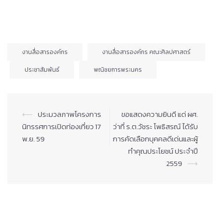
งานสื่อสารองค์กร
งานสื่อสารองค์กร คณะศิลปศาสตร์
ประชาสัมพันธ์
พณิชยการพระนคร
Post
⟵
ประมวลภาพโครงการ
ขอแสดงความยินดี แด่ ผศ.
navigation
นิทรรศการเปิดท่องเที่ยว 17
ว่าที่ ร.ต.วัชระ โพธิสรณ์ ได้รับ
พ.ย. 59
การคัดเลือกบุคคลดีเด่นและผู้
ทำคุณประโยชน์ ประจำปี
2559
⟶