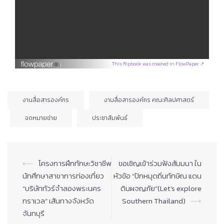
This flipbook was created in FlowPaper ↗
งานสื่อสารองค์กร
งานสื่อสารองค์กร คณะศิลปศาสตร์
จดหมายข่าย
ประชาสัมพันธ์
Post
⟵
โครงการฝึกทักษะวิชาชีพ
ขอเชิญเข้าร่วมฟังสัมมนา ใน
navigation
นักศึกษาสาขาการท่องเที่ยว
หัวข้อ “ปักหมุดถิ่นทักษิณ แดน
“บริษัททัวร์จำลองพระนคร
ดินผจญภัย”(Let’s explore
ทราเวล” เส้นทาง​จังหวัด​
Southern Thailand)
⟶
จันทบุรี