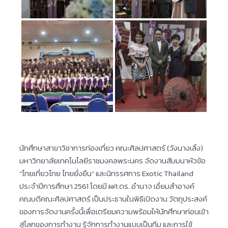
นักศึกษาสาขาวิชาการท่องเที่ยว คณะศิลปศาสตร์ (วังนางเลิ้ง)
มหาวิทยาลัยเทคโนโลยีราชมงคลพระนคร จัดงานสัมมนาหัวข้อ​
“ไทยเที่ยวไทย ไทยยั่งยืน” และนิทรรศการ Exotic​ Thailand
ประจำปีการศึกษา 2561 โดยมี ผศ.ดร. อำนา​จ​ เอี่ยมสำอา​งค์​
คณบดี​คณะ​ศิลปศาสตร์​ เป็นประธานในพิธีเปิดงาน วัตถุประสงค์​
ของการจัดงานครั้งนี้เพื่อเตรียมความพร้อมให้นักศึกษาก่อนเข้า
สู่โลกของการทำงาน รู้จักการทำงานแบบเป็นทีม และการใช้