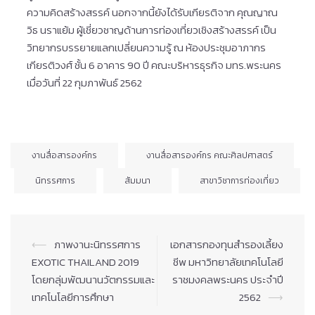
ความคิดสร้างสรรค์ นอกจากนี้ยังได้รับเกียรติจาก คุณ​ญาณ
วิธ นราแย้ม ผู้เชี่ยวชาญ​ด้านการท่องเที่ยว​เชิงสร้างสรรค์​ เป็น
วิทยากรบรรยายแลกเปลี่ยนความรู้ ณ ห้องประชุม​อาภากร​
เกียรติ​วงศ์​ ชั้น 6 อาคาร 90 ปี คณะบริหาร​ธุรกิจ​ มทร.พระนคร​
เมื่อวันที่ 22 กุมภาพันธ์​ 2562
งานสื่อสารองค์กร
งานสื่อสารองค์กร คณะศิลปศาสตร์
นิทรรศการ
สัมมนา
สาขาวิชาการท่องเที่ยว
Post
⟵
ภาพงานะนิทรรศการ
เอกสารกองทุนสำรองเลี้ยง
navigation
EXOTIC THAILAND 2019
ชีพ มหาวิทยาลัยเทคโนโลยี
โดยกลุ่มพัฒนานวัตกรรมและ
ราชมงคลพระนคร ประจำปี
เทคโนโลยีการศึกษา
2562
⟶