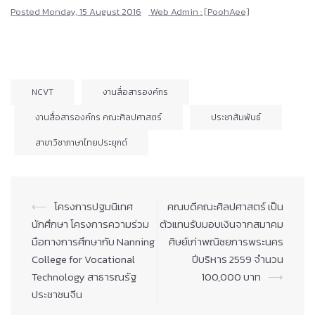
Posted
Monday, 15 August 2016
Web Admin : [PoohAee]
NCVT
งานสื่อสารองค์กร
งานสื่อสารองค์กร คณะศิลปศาสตร์
ประชาสัมพันธ์
สาขาวิชาภาษาไทยประยุกต์
Post
⟵
โครงการปฐมนิเทศ
คณบดีคณะศิลปศาสตร์ เป็น
navigation
นักศึกษา โครงการความร่วม
ตัวแทนรับมอบเงินจากสมาคม
มือทางการศึกษากับ Nanning
ศิษย์เก่าพณิชยการพระนคร
College for Vocational
ปีบริหาร 2559 จำนวน
Technology สาธารณรัฐ
100,000 บาท
⟶
ประชาชนจีน