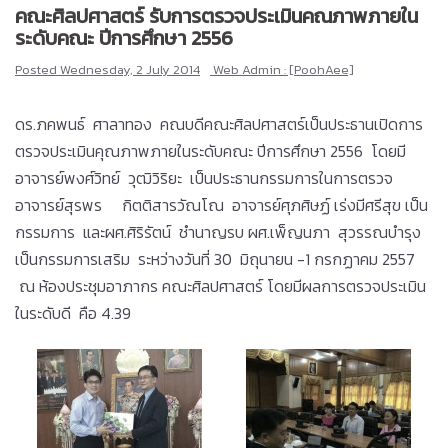
คณะศิลปศาสตร์ รับการตรวจประเมินคณภาพภายใน
ระดับคณะ ปีการศึกษา 2556
Posted
Wednesday, 2 July 2014
Web Admin : [PoohAee]
ดร.ภคพนธ์ ศาลาทอง คณบดีคณะศิลปศาสตร์เป็นประธานเปิดการ
ตรวจประเมินคุณภาพภายในระดับคณะ ปีการศึกษา 2556 โดยมี
อาจารย์พงศ์วิทย์ วุฒิวิริยะ เป็นประธานกรรมการในการตรวจ
อาจารย์สุรพร กิตติสารวัณโณ อาจารย์ศุภศิษฏ์ เร่งมีศรีสุข เป็น
กรรมการ และผศ.ศิริรัตน์ ชำนาญรบ ผศ.เพ็ญนภา สุวรรณบำรุง
เป็นกรรมการเสริม ระหว่างวันที่ 30 มิถุนายน -1 กรกฏาคม 2557
ณ ห้องประชุมอาภากร คณะศิลปศาสตร์ โดยมีผลการตรวจประเมิน
ในระดับดี คือ 4.39