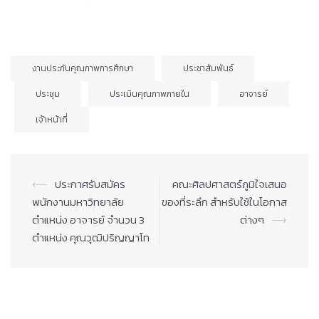
งานประกันคุณภาพการศึกษา
ประชาสัมพันธ์
ประชุม
ประเมินคุณภาพภายใน
อาจารย์
เจ้าหน้าที่
Post
⟵
ประกาศรับสมัคร
คณะศิลปศาสตร์ภูมิใจเสนอ
navigation
พนักงานมหาวิทยาลัย
ของที่ระลึก สำหรับใช้ในโอกาส
ตำแหน่ง อาจารย์ จำนวน 3
ต่างๆ
⟶
ตำแหน่ง คุณวุฒิปริญญาโท