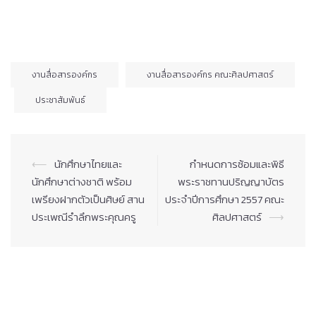
งานสื่อสารองค์กร
งานสื่อสารองค์กร คณะศิลปศาสตร์
ประชาสัมพันธ์
Post
⟵
นักศึกษาไทยและ
กำหนดการซ้อมและพิธี
navigation
นักศึกษาต่างชาติ พร้อม
พระราชทานปริญญาบัตร
เพรียงฝากตัวเป็นศิษย์ สาน
ประจำปีการศึกษา 2557 คณะ
ประเพณีรำลึกพระคุณครู
ศิลปศาสตร์
⟶