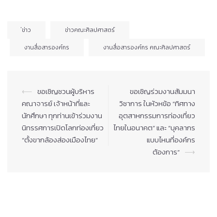
่ข่าว
ข่าวคณะศิลปศาสตร์
งานสื่อสารองค์กร
งานสื่อสารองค์กร คณะศิลปศาสตร์
Post
⟵
ขอเชิญชวนผู้บริหาร
ขอเชิญร่วมงานสัมมนา
navigation
คณาจารย์ เจ้าหน้าที่และ
วิชาการ ในหัวหข้อ “ทิศทาง
นักศึกษา ทุกท่านเข้าร่วมงาน
อุตสาหกรรมการท่องเที่ยว
นิทรรศการเปิดโลกท่องเที่ยว
ไทยในอนาคต” และ “บุคลากร
“ตั้งขากล้องส่องเมืองไทย”
แบบไหนที่องค์กร
ต้องการ”
⟶