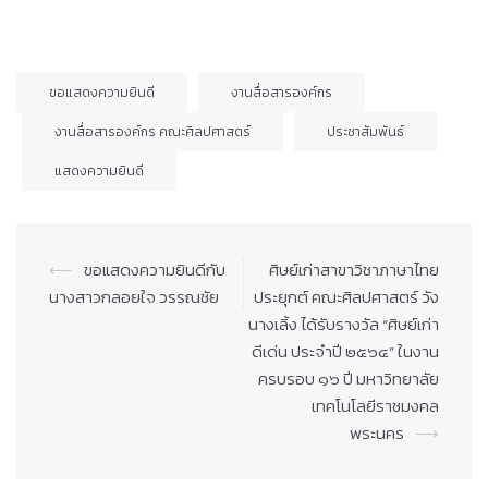
ขอแสดงความยินดี
งานสื่อสารองค์กร
งานสื่อสารองค์กร คณะศิลปศาสตร์
ประชาสัมพันธ์
แสดงความยินดี
Post
⟵
ขอแสดงความยินดีกับ
ศิษย์เก่าสาขาวิชาภาษาไทย
navigation
นางสาวกลอยใจ วรรณชัย
ประยุกต์ คณะศิลปศาสตร์ วัง
นางเลิ้ง ได้รับรางวัล “ศิษย์เก่า
ดีเด่น ประจำปี ๒๕๖๔” ในงาน
ครบรอบ ๑๖ ปี มหาวิทยาลัย
เทคโนโลยีราชมงคล
พระนคร
⟶