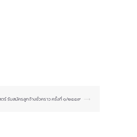
ร์ รับสมัครลูกจ้างชั่วคราว ครั้งที่ ๑/๒๕๕๙
⟶