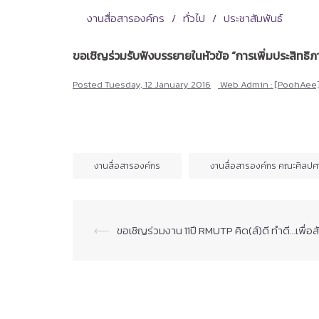
งานสื่อสารองค์กร
ทั่วไป
ประชาสัมพันธ์
ขอเชิญร่วมรับฟังบรรยายในหัวข้อ “การเพิ่มประสิทธ
Posted
Tuesday, 12 January 2016
Web Admin : [PoohAee
งานสื่อสารองค์กร
งานสื่อสารองค์กร คณะศิลปศ
Post
⟵
ขอเชิญร่วมงาน 11ปี RMUTP คิด(ส์)ดี ทำดี…เพื่อ
navigation