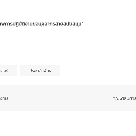
ิภาพการปฏิบัติงานขอบุคลากรสายสนับสนุน”
]
าสตร์
ประชาสัมพันธ์
สังคม
คณะศิลปศาสต