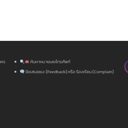
นคร
ค้นหาหมายเลขโทรศัพท์
ข้อเสนอแนะ [Feedback] หรือ ร้องเรียน [Complain]