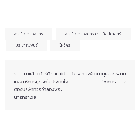
งานสื่อสารองค์กร
งานสื่อสารองค์กร คณะศิลปศาสตร์
ประชาสัมพันธ์
ไหว้ครู
Post
⟵
มาแล้ว!! ทัวร์ดี ราคาไม่
โครงการพัฒนาบุคลากรสาย
navigation
แพง บริการทุกระดับประทับใจ
วิชาการ
⟶
ต้องบริษัททัวร์จำลองพระ
นครทราเวล