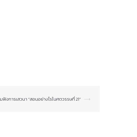
วมฟังการเสวนา “สอนอย่างไรในศตวรรษที่ 21”
⟶