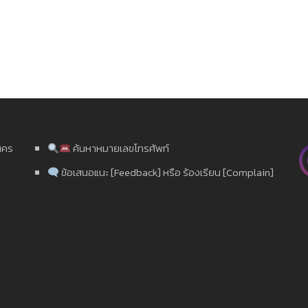
นคร
ค้นหาหมายเลขโทรศัพท์
ข้อเสนอแนะ [Feedback] หรือ ร้องเรียน [Complain]