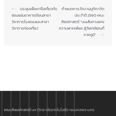
Post
⟵
ประชุมเพื่อหารือเกี่ยวกับ
กำหนดการจัดงานมุทิตาจิต
navigation
ซ่อมแซ่มอาคารเรียนสาขา
ประจำปี 2560 คณะ
วิชาการโรงแรมและสาขา
ศิลปศาสตร์ “บนเส้นทางแห่ง
วิชาการท่องเที่ยว
ความพากเพียร สู่วัยเกษียณที่
ภาคภูมิ”
⟶
คณะศิลปศาสตร์
มหาวิทยาลัยเทคโนโลยีราชมงคลพระนคร