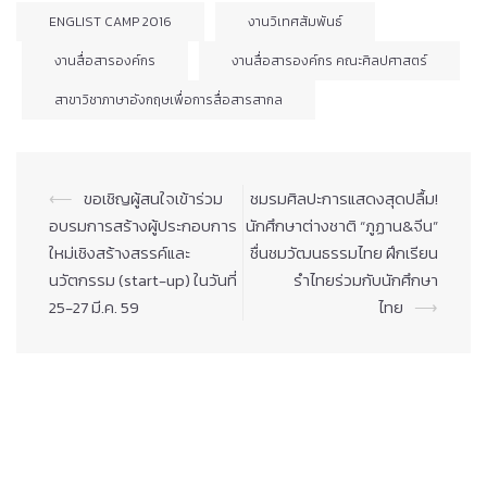
ENGLIST CAMP 2016
งานวิเทศสัมพันธ์
งานสื่อสารองค์กร
งานสื่อสารองค์กร คณะศิลปศาสตร์
สาขาวิชาภาษาอังกฤษเพื่อการสื่อสารสากล
Post
⟵
ขอเชิญผู้สนใจเข้าร่วม
ชมรมศิลปะการแสดงสุดปลื้ม!
navigation
อบรมการสร้างผู้ประกอบการ
นักศึกษาต่างชาติ “ภูฏาน&จีน”
ใหม่เชิงสร้างสรรค์และ
ชื่นชมวัฒนธรรมไทย ฝึกเรียน
นวัตกรรม (start-up) ในวันที่
รำไทยร่วมกับนักศึกษา
25-27 มี.ค. 59
ไทย
⟶